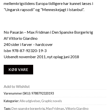
mellemkrigstidens Europa tidligere har kunnet læses i
”Ungarsk rapsodi” og ”Menneskejagt i Istanbul”.
No Pasarán – Max Fridman i Den Spanske Borgerkrig
Af Vittorio Giardino
240 sider i farver – hardcover
Isbn 978-87-92320-19-3
Udsendt november 2011, nyt oplag juni 2018
KØB VARE
Add to Wishlist
Varenummer (SKU):
9788792320193
Kategorier:
Alle udgivelser
,
Graphic novels
Tags:
Den spanske borgerkrig
,
Max Fridman
,
Vittorio Giardino