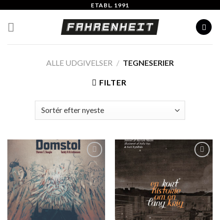
Skip
ETABL. 1991
to
content
ALLE UDGIVELSER
/
TEGNESERIER
FILTER
Add to
Add to
Wishlist
Wishlist