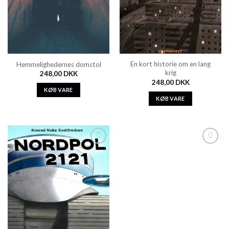
En kort historie om en lang
Hemmelighedernes domstol
krig
248,00
DKK
248,00
DKK
KØB VARE
KØB VARE
Add to
Add to
Wishlist
Wishlist