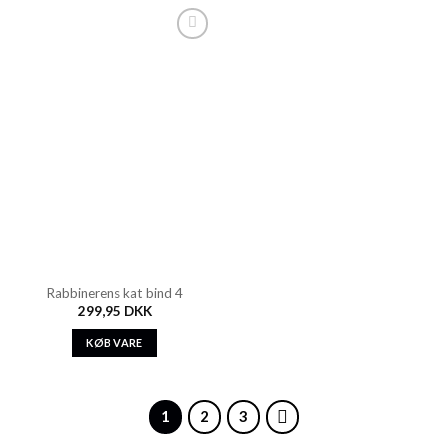
Add to
Wishlist
Rabbinerens kat bind 4
299,95
DKK
KØB VARE
1
2
3