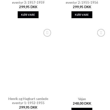
eventyr 3: 1957-1959
eventyr 2: 1955-1956
299,95
DKK
299,95
DKK
KØB VARE
KØB VARE
Add to
Add to
Wishlist
Wishlist
Henrik og Hagbart samlede
Vejen
eventyr 1: 1952-1955
248,00
DKK
299,95
DKK