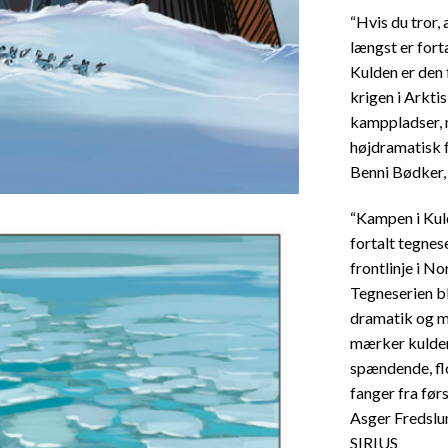
“Hvis du tror, 
længst er fort
Kulden er den 
krigen i Arkti
kamppladser, m
højdramatisk fr
Benni Bødker,
“Kampen i Kuld
fortalt tegnes
frontlinje i 
Tegneserien bl
dramatik og m
mærker kulden,
spændende, flo
fanger fra førs
Asger Fredslun
SIRIUS