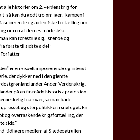
at alle historier om 2. verdenskrig for
alt, så kan du godt tro om igen. Kampen i
fascinerende og autentiske fortælling om
s og om en af de mest nådesløse
an kan forestille sig. Isnende og
a første til sidste side!”
 Forfatter
en” er en visuelt imponerende og intenst
erie, der dykker ned i den glemte
Nordøstgrønland under Anden Verdenskrig.
ander på en fin måde historisk præcision,
enneskeligt nærvær, så man både
 presset og storpolitikken i snefoget. En
t og overraskende krigsfortælling, der
te side.”
d, tidligere medlem af Slædepatruljen