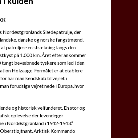
i kulden
KK
s Nordøstgrønlands Slædepatrulje, der
nlandske, danske og norske fangstmænd,
 at patruljere en strækning langs den
stkyst på 1.000 km. Året efter ankommer
8 tungt bevæbnede tyskere som led i den
ation Holzauge. Formålet er at etablere
 for har man kendskab til vejret i
man forudsige vejret nede i Europa, hvor
ende og historisk velfunderet. En stor og
afisk oplevelse der levendegør
e i Nordøstgrønland i 1942-1943.”
, Oberstløjtnant, Arktisk Kommando