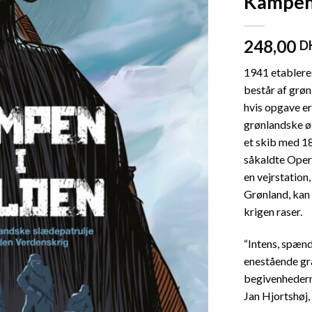
Kampen 
248,00
D
1941 etablere
består af grø
hvis opgave er
grønlandske ø
et skib med 1
såkaldte Oper
en vejrstation,
Grønland, kan 
krigen raser.
“Intens, spænd
enestående gr
begivenhedern
Jan Hjortshøj