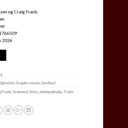
sen og Craig Frank:
en
ver
1766509
s 2026
E
st
udgivelser
,
Graphic novels
,
Samfund
g Frank
,
Grønland
,
Sirius
,
slædepatrulje
,
Troels