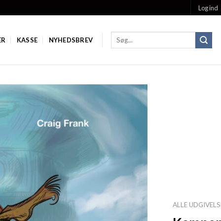
Log ind
ER
KASSE
NYHEDSBREV
Add to
Wishlist
ALLE UDGIVELS