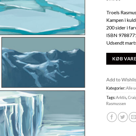
Troels Rasmus
Kampen i kuld
200 sider i far
ISBN 978877
Udsendt mart
KØB VAR
Add to Wishli
Kategorier:
Alle 
Tags:
Arktis
,
Crai
Rasmussen