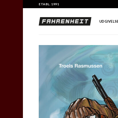
Skip
ETABL. 1991
to
content
UDGIVELS