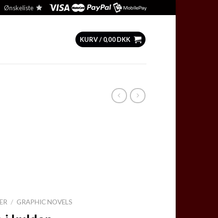
Ønskeliste
KURV /
0,00
DKK
ER
/
GRAPHIC NOVELS