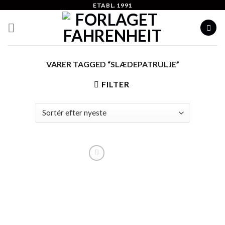
Skip
ETABL. 1991
to
content
VARER TAGGED “SLÆDEPATRULJE”
FILTER
Add to
Wishlist