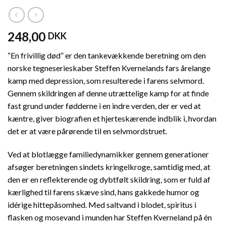
248,00
DKK
“En frivillig død” er den tankevækkende beretning om den
norske tegneserieskaber Steffen Kvernelands fars årelange
kamp med depression, som resulterede i farens selvmord.
Gennem skildringen af denne utrættelige kamp for at finde
fast grund under fødderne i en indre verden, der er ved at
kæntre, giver biografien et hjerteskærende indblik i, hvordan
det er at være pårørende til en selvmordstruet.
Ved at blotlægge familiedynamikker gennem generationer
afsøger beretningen sindets kringelkroge, samtidig med, at
den er en reflekterende og dybtfølt skildring, som er fuld af
kærlighed til farens skæve sind, hans gakkede humor og
idérige hittepåsomhed. Med saltvand i blodet, spiritus i
flasken og mosevand i munden har Steffen Kverneland på én