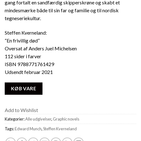
gang fortalt en sandfærdig skipperskrøne og skabt et
mindesmærke både til sin far og familie og til nordisk
tegneseriekultur.
Steffen Kverneland:
“En frivillig død”
Oversat af Anders Juel Michelsen
112 sider i farver
ISBN 9788771761429
Udsendt februar 2021
KØB VARE
Add to Wishlist
Kategorier:
Alle udgivelser
,
Graphic novels
Tags:
Edward Munch
,
Steffen Kverneland