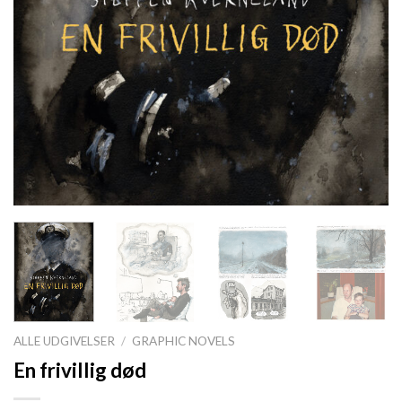
ALLE UDGIVELSER
/
GRAPHIC NOVELS
En frivillig død