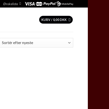
Ønskeliste
KURV /
0,00
DKK
 to
list