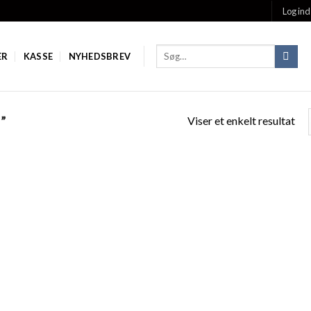
Log ind
ER
KASSE
NYHEDSBREV
Viser et enkelt resultat
”
Add to
Add
Wishlist
Wish