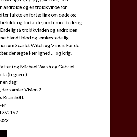
n androide og en troldkvinde for
fter fulgte en fortælling om døde og
befulde og fortabte, om forurettede og
 Endelig så troldkvinden og androiden
ene blandt blod og lemlæstede lig.
rien om Scarlet Witch og Vision. Før de
dtes der ægte kærlighed … og krig.
fatter) og Michael Walsh og Gabriel
ta (tegnere):
er en dag”
 der samler Vision 2
rs Kramhøft
ver
1762167
2022
E