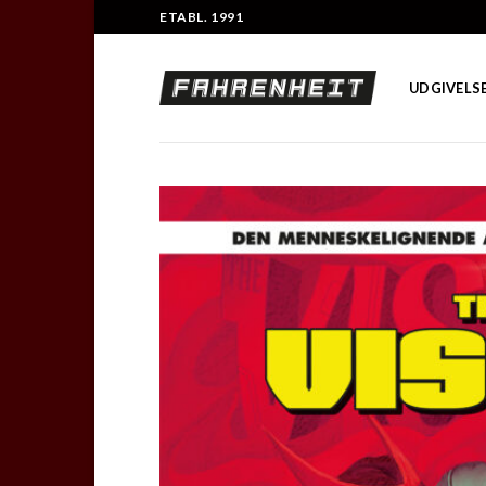
Skip
ETABL. 1991
to
content
UDGIVELS