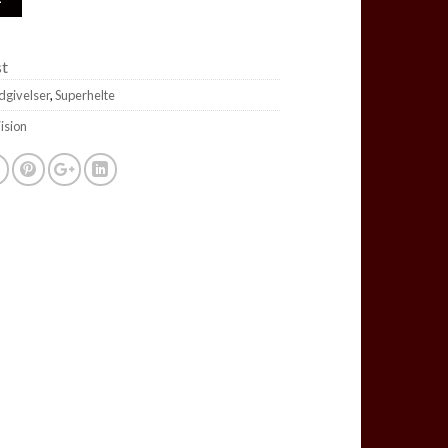
st
udgivelser
,
Superhelte
ision