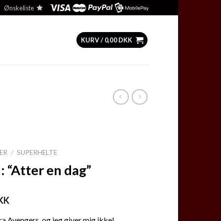
Ønskeliste
KURV /
0,00
DKK
ER
/
SUPERHELTE
: “Atter en dag”
KK
fra Avengers, og jeg giver mig ikke!