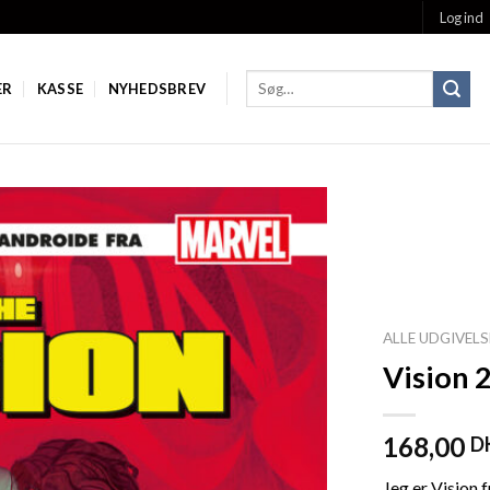
Log ind
ER
KASSE
NYHEDSBREV
Add to
Wishlist
ALLE UDGIVELS
Vision 2
168,00
D
Jeg er Vision 