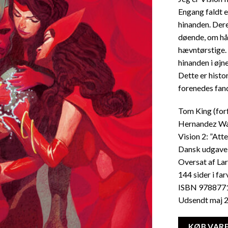
Engang faldt e
hinanden. Dere
døende, om hå
hævntørstige.
hinanden i øjn
Dette er histo
forenedes fan
Tom King (for
Hernandez Wal
Vision 2: ”Att
Dansk udgave,
Oversat af La
144 sider i far
ISBN 978877
Udsendt maj 
KØB VAR