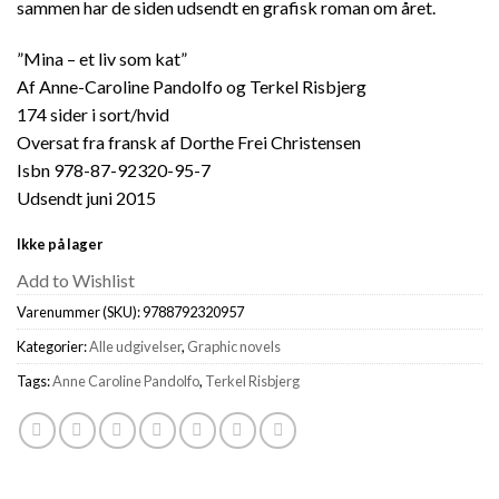
sammen har de siden udsendt en grafisk roman om året.
”Mina – et liv som kat”
Af Anne-Caroline Pandolfo og Terkel Risbjerg
174 sider i sort/hvid
Oversat fra fransk af Dorthe Frei Christensen
Isbn 978-87-92320-95-7
Udsendt juni 2015
Ikke på lager
Add to Wishlist
Varenummer (SKU):
9788792320957
Kategorier:
Alle udgivelser
,
Graphic novels
Tags:
Anne Caroline Pandolfo
,
Terkel Risbjerg