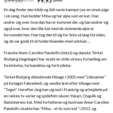
199,00
99,95
En dag finder den blide og lidt navie kæmpe Leo en smuk pige
i sin seng. Hun hedder Mina og har øjne som en kat. Han
undrer sig over, hvordan hun er kommet der, og han undrer sig
også over, hvor den lille kat med de skinnende øjne er
forsvundet hen. Han tog den til sig for ikke så lang tid siden,
og de var gode til at holde hinanden med selskab …
Franske Anne-Caroline Pandolfo (tekst) og danske Terkel
Risbjerg (tegninger) har skabt en stille virtuos fortælling om
forelskelse, forbandelse og fortryllelse.
Terkel Risbjerg debuterede tilbage i 2001 med ”Lillesøster”
på forlaget Fahrenheit, og vendte året efter tilbage med
”Toget”. Herefter slog han sig ned i Frankrig og arbejdede på
en række tv-serier og spillefilm såsom Yakari, Chaplik og
Rabbinerens kat. Med forfatteren og hustruen Anne-Caroline
Pandolfo skabte han ”Mina – et liv som kat” i 2012, og