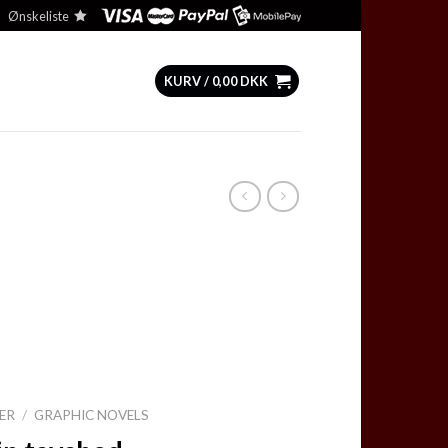
Ønskeliste
KURV /
0,00
DKK
ER
/
GRAPHIC NOVELS