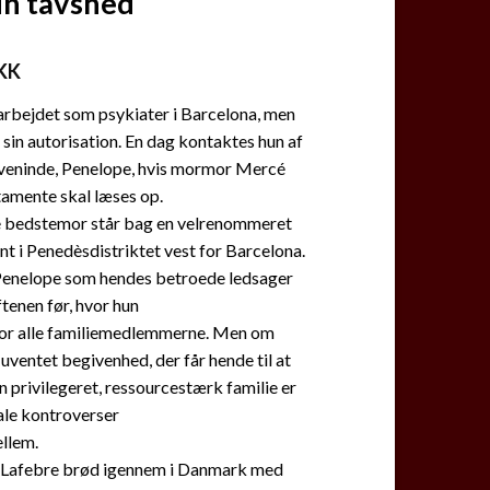
din tavshed
KK
arbejdet som psykiater i Barcelona, men
 sin autorisation. En dag kontaktes hun af
g veninde, Penelope, hvis mormor Mercé
amente skal læses op.
 bedstemor står bag en velrenommeret
 i Penedèsdistriktet vest for Barcelona.
Penelope som hendes betroede ledsager
aftenen før, hvor hun
for alle familiemedlemmerne. Men om
 uventet begivenhed, der får hende til at
en privilegeret, ressourcestærk familie er
ale kontroverser
llem.
 Lafebre brød igennem i Danmark med