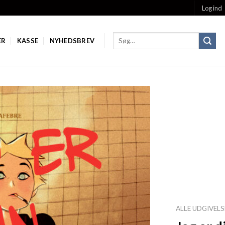
Log ind
ER
KASSE
NYHEDSBREV
Add to
Wishlist
ALLE UDGIVELS