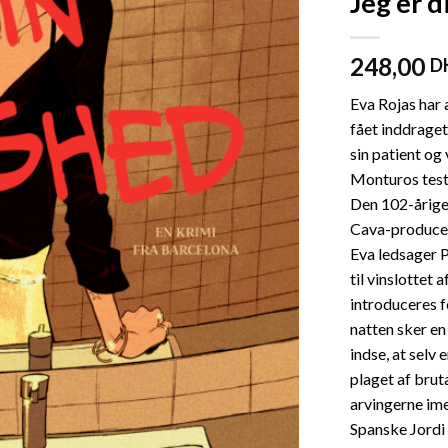
Jeg er 
248,00
D
Eva Rojas har 
fået inddraget
sin patient o
Monturos test
Den 102-årige
Cava-producent
Eva ledsager 
til vinslottet 
introduceres 
natten sker en
indse, at selv 
plaget af brut
arvingerne ime
Spanske Jordi