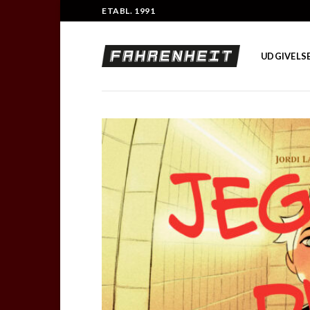
Skip
ETABL. 1991
to
content
UDGIVELS