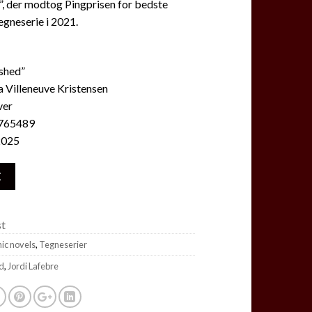
d”, der modtog Pingprisen for bedste
gneserie i 2021.
vshed”
a Villeneuve Kristensen
ver
765489
2025
E
st
ic novels
,
Tegneserier
id
,
Jordi Lafebre