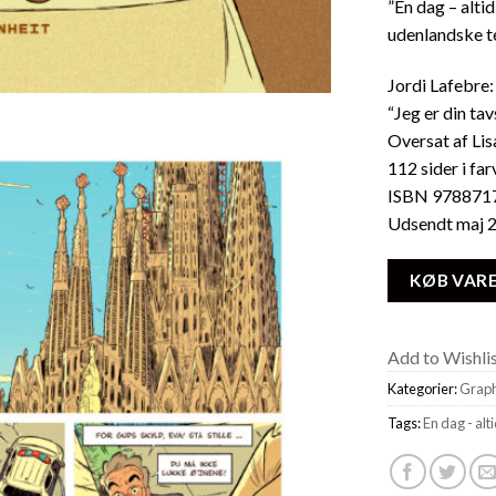
”En dag – alti
udenlandske te
Jordi Lafebre:
“Jeg er din ta
Oversat af Lis
112 sider i far
ISBN 978871
Udsendt maj 
KØB VAR
Add to Wishli
Kategorier:
Graph
Tags:
En dag - alt