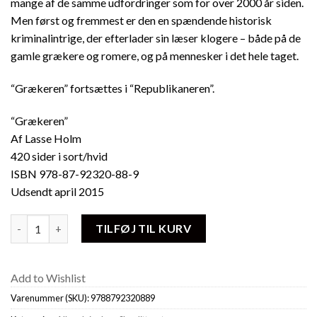
mange af de samme udfordringer som for over 2000 år siden.
Men først og fremmest er den en spændende historisk
kriminalintrige, der efterlader sin læser klogere – både på de
gamle grækere og romere, og på mennesker i det hele taget.
“Grækeren” fortsættes i “Republikaneren”.
“Grækeren”
Af Lasse Holm
420 sider i sort/hvid
ISBN 978-87-92320-88-9
Udsendt april 2015
Grækeren antal
TILFØJ TIL KURV
Add to Wishlist
Varenummer (SKU):
9788792320889