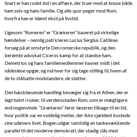
Snart er han rodet ind i en affære, der truer med at knuse både
ham selv og hans familie. Og alle spor peger mod Rom,
hvorfra han er idømt eksil på livstid.
Ligesom “Romeren” er “Grækeren” baseret på virkelige
hændelser – nemlig patricieren Lucius Sergius Catilinas
forsøg på at omstyrte Den romerske republik, og den
berømte advokat Ciceros kamp for at standse ham.
Demetrios og hans familiemedlemmer havner midt i det
nådesløse opgør, og må hver for sig tage stilling til, hvem af
de to stålsatte modstandere, de støtter.
Den hæsblæsende handling bevæger sig fra et Athen, der er
lagt halvt i ruiner, til verdensstaden Rom, som er mægtigere
end nogensinde. “Grækeren” fører læseren tilbage til en tid,
hvor politik var en voldelig metier, der ikke sjældent kostede
sine udøvere livet. Bogen udgør samtidig en tankevækkende
parallel til det moderne demokrati, der stadig slås med