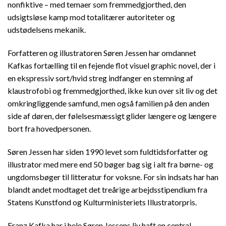
nonfiktive – med temaer som fremmedgjorthed, den
udsigtsløse kamp mod totalitærer autoriteter og
udstødelsens mekanik.
Forfatteren og illustratoren Søren Jessen har omdannet
Kafkas fortælling til en fejende flot visuel graphic novel, der i
en ekspressiv sort/hvid streg indfanger en stemning af
klaustrofobi og fremmedgjorthed, ikke kun over sit liv og det
omkringliggende samfund, men også familien på den anden
side af døren, der følelsesmæssigt glider længere og længere
bort fra hovedpersonen.
Søren Jessen har siden 1990 levet som fuldtidsforfatter og
illustrator med mere end 50 bøger bag sig i alt fra børne- og
ungdomsbøger til litteratur for voksne. For sin indsats har han
blandt andet modtaget det treårige arbejdsstipendium fra
Statens Kunstfond og Kulturministeriets Illustratorpris.
Franz Kafka har i hele Søren Jessens liv haft en central