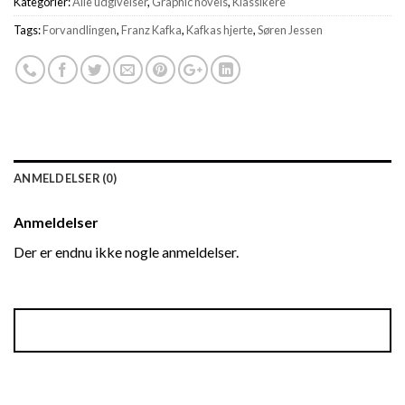
Kategorier:
Alle udgivelser
,
Graphic novels
,
Klassikere
Tags:
Forvandlingen
,
Franz Kafka
,
Kafkas hjerte
,
Søren Jessen
ANMELDELSER (0)
Anmeldelser
Der er endnu ikke nogle anmeldelser.