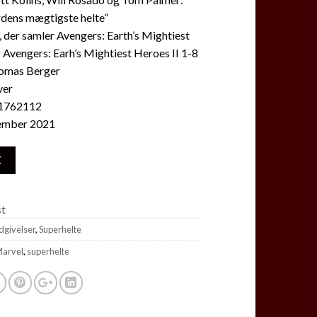
rdens mægtigste helte”
 der samler Avengers: Earth’s Mightiest
Avengers: Earh’s Mightiest Heroes II 1-8
homas Berger
ver
1762112
ember 2021
E
st
udgivelser
,
Superhelte
arvel
,
superhelte