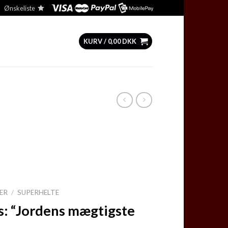
Ønskeliste
KURV /
0,00
DKK
ER
/
SUPERHELTE
: “Jordens mægtigste