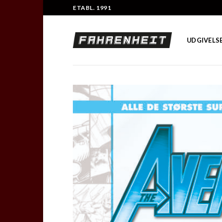
Skip
ETABL. 1991
to
content
UDGIVELS