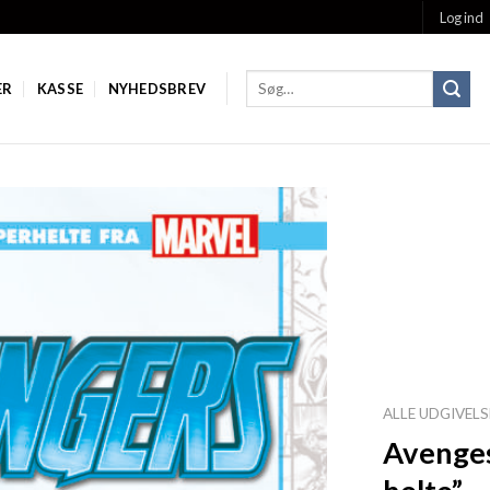
Log ind
ER
KASSE
NYHEDSBREV
Add to
Wishlist
ALLE UDGIVELS
Avenges