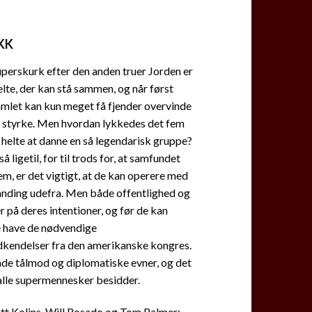
KK
perskurk efter den anden truer Jorden er
elte, der kan stå sammen, og når først
amlet kan kun meget få fjender overvinde
 styrke. Men hvordan lykkedes det fem
helte at danne en så legendarisk gruppe?
så ligetil, for til trods for, at samfundet
em, er det vigtigt, at de kan operere med
anding udefra. Men både offentlighed og
r på deres intentioner, og før de kan
e have de nødvendige
kendelser fra den amerikanske kongres.
de tålmod og diplomatiske evner, og det
alle supermennesker besidder.
tt Kolins, Will Rosado og Tom Palmer: