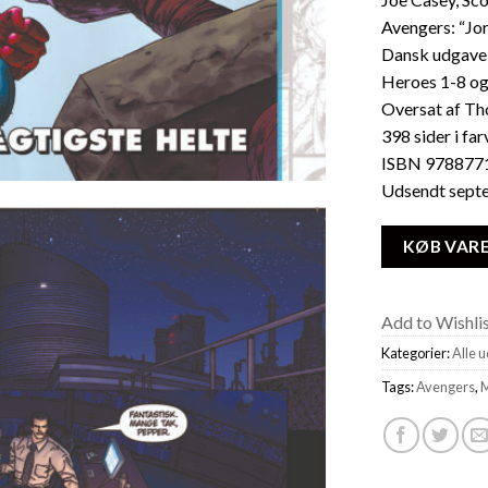
Avengers: “Jo
Dansk udgave,
Heroes 1-8 og 
Oversat af T
398 sider i far
ISBN 978877
Udsendt sept
KØB VAR
Add to Wishli
Kategorier:
Alle 
Tags:
Avengers
,
M