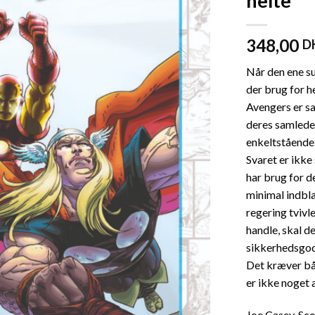
helte”
348,00
D
Når den ene su
der brug for h
Avengers er s
deres samlede
enkeltstående 
Svaret er ikke 
har brug for d
minimal indbl
regering tvivle
handle, skal d
sikkerhedsgod
Det kræver bå
er ikke noget 
Joe Casey, Sco