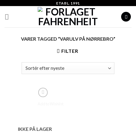
Skip
ETABL. 1991
to
content
VARER TAGGED “VARULV PÅ NØRREBRO”
FILTER
Add to Wishlist
IKKE PÅ LAGER