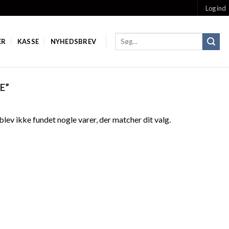
Log ind
ER
KASSE
NYHEDSBREV
E”
blev ikke fundet nogle varer, der matcher dit valg.