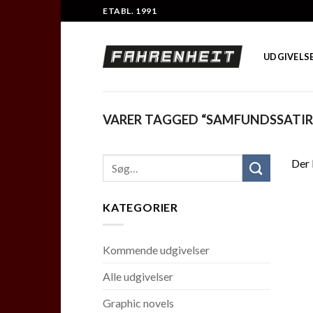
Skip
ETABL. 1991
to
content
UDGIVELS
VARER TAGGED “SAMFUNDSSATIR
Der 
KATEGORIER
Kommende udgivelser
Alle udgivelser
Graphic novels