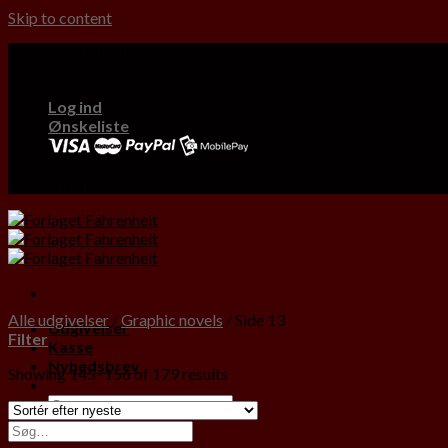
Skip to content
Etabl. 1991
Log ind
Ønskeliste
Etabl. 1991
Alle udgivelser
/
Graphic novels
/
Side 13
Udgivelser
Filter
Kasse
Nyhedsbrev
Showing 145–156 of 179 results