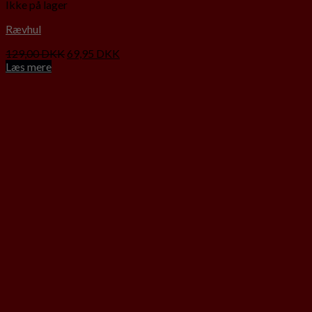
Ikke på lager
Rævhul
129,00
DKK
69,95
DKK
Læs mere