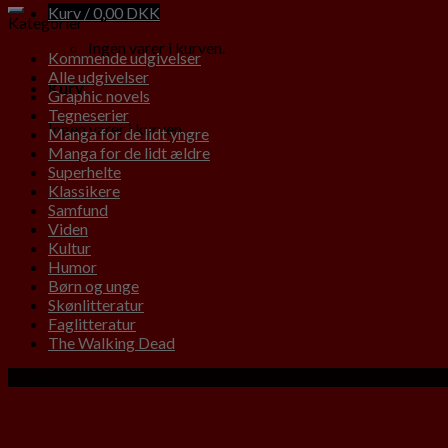
Kurv /
0,00
DKK
Kategorier
Ingen varer i kurven.
Kommende udgivelser
Alle udgivelser
Kurv
Graphic novels
Tegneserier
Ingen varer i kurven.
Manga for de lidt yngre
Manga for de lidt ældre
Superhelte
Klassikere
Samfund
Viden
Kultur
Humor
Børn og unge
Skønlitteratur
Faglitteratur
The Walking Dead
Tilbud