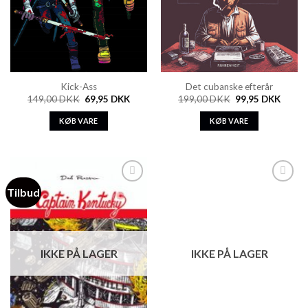
Kick-Ass
Det cubanske efterår
149,00
DKK
69,95
DKK
199,00
DKK
99,95
DKK
KØB VARE
KØB VARE
Tilbud
Add to
Add to
Wishlist
Wishlist
IKKE PÅ LAGER
IKKE PÅ LAGER