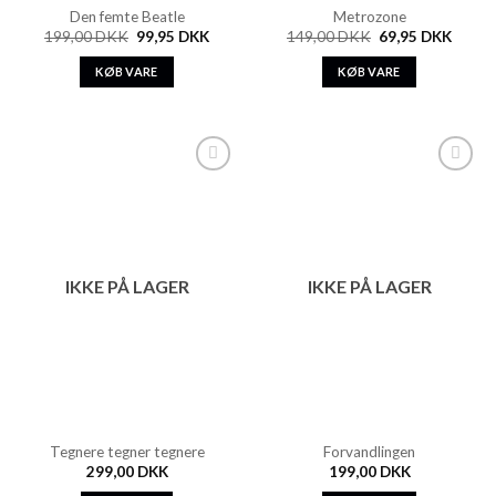
Den femte Beatle
Metrozone
199,00
DKK
99,95
DKK
149,00
DKK
69,95
DKK
KØB VARE
KØB VARE
Add to
Add to
Wishlist
Wishlist
IKKE PÅ LAGER
IKKE PÅ LAGER
Tegnere tegner tegnere
Forvandlingen
299,00
DKK
199,00
DKK