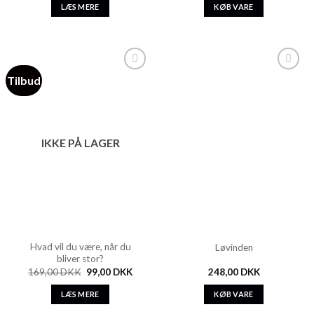
LÆS MERE
KØB VARE
Tilbud
Add to
Add to
Wishlist
Wishlist
IKKE PÅ LAGER
Hvad vil du være, når du
Løvinden
bliver stor?
169,00
DKK
99,00
DKK
248,00
DKK
LÆS MERE
KØB VARE