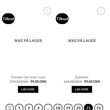
Tilbud
Tilbud
Add to
Add to
Wishlist
Wishlist
IKKE PÅ LAGER
IKKE PÅ LAGER
Drengen der krøb i vask
Epifanien
149,00
DKK
99,00
DKK
169,00
DKK
99,00
DKK
LÆS MERE
LÆS MERE
1
2
3
…
18
19
20
21
22