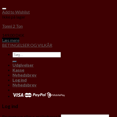
Add to Wishlist
Ikke på lager
Tonni 2 Ton
149,00
DKK
Læs mere
BETINGELSER OG VILKÅR
Udgivelser
Kasse
Nyhedsbrev
Log ind
Nyhedsbrev
Log ind
Brugernavn eller e-mailadresse
*