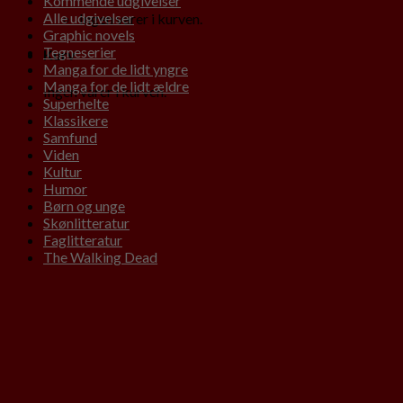
Kommende udgivelser
Alle udgivelser
Ingen varer i kurven.
Graphic novels
Tegneserier
Kurv
Manga for de lidt yngre
Manga for de lidt ældre
Ingen varer i kurven.
Superhelte
Klassikere
Samfund
Viden
Kultur
Humor
Børn og unge
Skønlitteratur
Faglitteratur
The Walking Dead