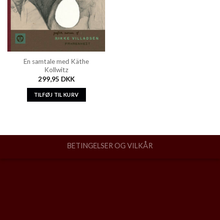
En samtale med Käthe
Kollwitz
299,95
DKK
TILFØJ TIL KURV
BETINGELSER OG VILKÅR