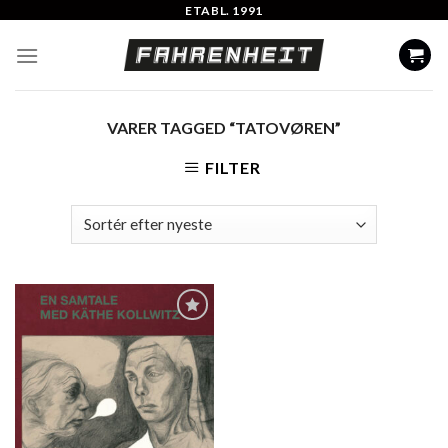
Skip
ETABL. 1991
to
content
VARER TAGGED “TATOVØREN”
FILTER
Add to
Wishlist