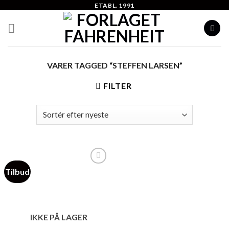
Skip
ETABL. 1991
to
content
VARER TAGGED “STEFFEN LARSEN”
FILTER
Tilbud
Add to
Wishlist
IKKE PÅ LAGER