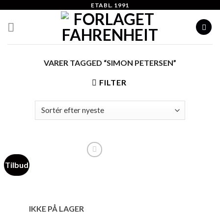
Skip
ETABL. 1991
to
content
VARER TAGGED “SIMON PETERSEN”
FILTER
Tilbud
Add to
Wishlist
IKKE PÅ LAGER