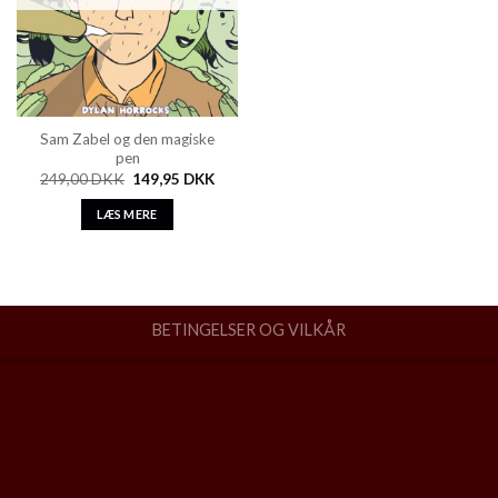
Sam Zabel og den magiske
pen
249,00
DKK
149,95
DKK
LÆS MERE
BETINGELSER OG VILKÅR