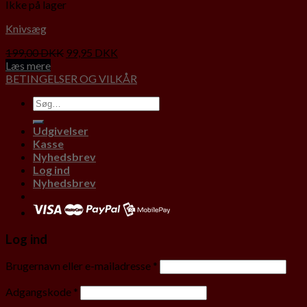
Ikke på lager
Knivsæg
199,00
DKK
99,95
DKK
Læs mere
BETINGELSER OG VILKÅR
Udgivelser
Kasse
Nyhedsbrev
Log ind
Nyhedsbrev
Log ind
Brugernavn eller e-mailadresse
*
Adgangskode
*