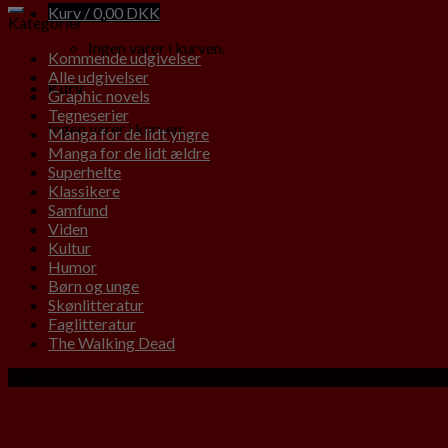
Kurv /
0,00
DKK
Kategorier
Ingen varer i kurven.
Kommende udgivelser
Alle udgivelser
Kurv
Graphic novels
Tegneserier
Ingen varer i kurven.
Manga for de lidt yngre
Manga for de lidt ældre
Superhelte
Klassikere
Samfund
Viden
Kultur
Humor
Børn og unge
Skønlitteratur
Faglitteratur
The Walking Dead
Tilbud