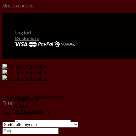
Skip to content
Etabl. 1991
Log ind
Ønskeliste
Etabl. 1991
Varer tagged “Rene Birkholm”
Udgivelser
Filter
Kasse
Nyhedsbrev
Viser et enkelt resultat