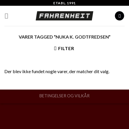
Skip
ETABL. 1991
to
content
VARER TAGGED “NUKA K. GODTFREDSEN”
FILTER
Der blev ikke fundet nogle varer, der matcher dit valg.
BETINGELSER OG VILKÅR