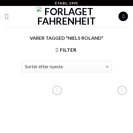
Skip
ETABL. 1991
to
content
VARER TAGGED “NIELS ROLAND”
FILTER
Add to
Add to
Wishlist
Wishlist