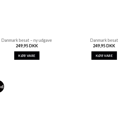
Danmark besat – ny udgave
Danmark besat
249,95
DKK
249,95
DKK
KØB VARE
KØB VARE
ud
Add to
Wishlist