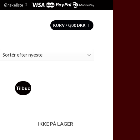
Ønskeliste
KURV /
0,00
DKK
Tilbud
 to
Add to
list
Wishlist
IKKE PÅ LAGER