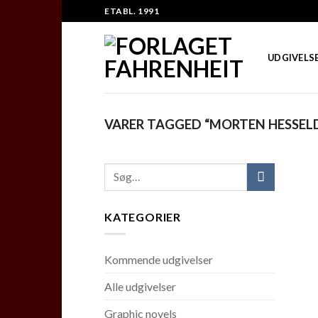
Skip
ETABL. 1991
to
content
UDGIVELS
VARER TAGGED “MORTEN HESSEL
KATEGORIER
Kommende udgivelser
Alle udgivelser
Graphic novels