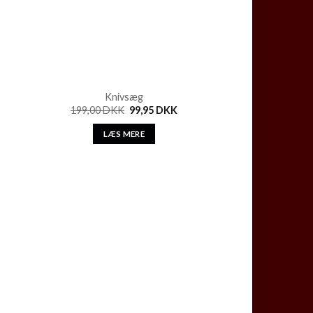
Knivsæg
199,00
DKK
99,95
DKK
LÆS MERE