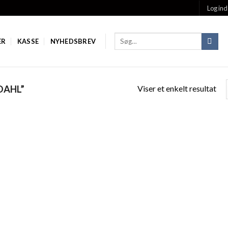
Log ind
ER
KASSE
NYHEDSBREV
Viser et enkelt resultat
DAHL”
Add to
Add
Wishlist
Wish