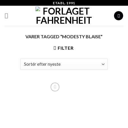
Skip
ETABL. 1991
to
content
VARER TAGGED “MODESTY BLAISE”
FILTER
Add to
Wishlist