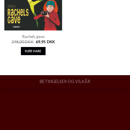
Rachels gave
248,00
DKK
69,95
DKK
KØB VARE
BETINGELSER OG VILKÅR