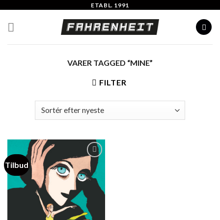
Skip
ETABL. 1991
to
content
VARER TAGGED “MINE”
FILTER
Tilbud
Add to
Wishlist