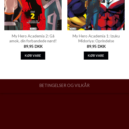
My Hero Academia 2: Gå
My Hero Academia 1: Izuku
amok, din forbandede nørd!
Midoriya: Oprindelse
89,95
DKK
89,95
DKK
KØB VARE
KØB VARE
BETINGELSER OG VILKÅR