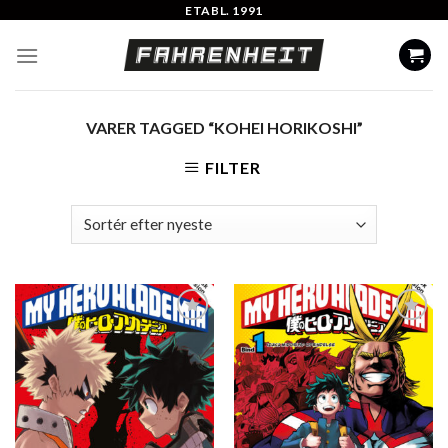
Skip
ETABL. 1991
to
content
VARER TAGGED “KOHEI HORIKOSHI”
FILTER
Add to
Add to
Wishlist
Wishlist