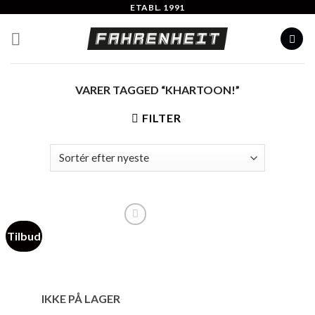
Skip
ETABL. 1991
to
content
VARER TAGGED “KHARTOON!”
FILTER
Tilbud
Add to
Wishlist
IKKE PÅ LAGER