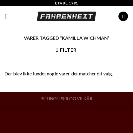
Skip
ETABL. 1991
to
content
VARER TAGGED “KAMILLA WICHMAN”
FILTER
Der blev ikke fundet nogle varer, der matcher dit valg.
BETINGELSER OG VILKÅR