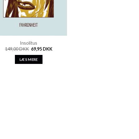
Insolitus
149,00
DKK
69,95
DKK
LÆS MERE