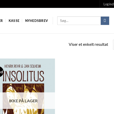
Log ind
ER
KASSE
NYHEDSBREV
Viser et enkelt resultat
ud
Add to
Wishlist
IKKE PÅ LAGER