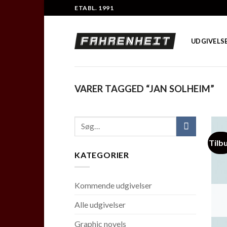
Skip
ETABL. 1991
to
content
UDGIVELS
VARER TAGGED “JAN SOLHEIM”
Tilb
KATEGORIER
Kommende udgivelser
Alle udgivelser
Graphic novels