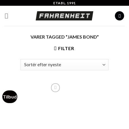
Skip
ETABL. 1991
to
content
VARER TAGGED “JAMES BOND”
FILTER
Tilbud
Add to
Wishlist