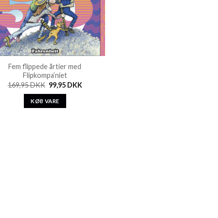
Fem flippede årtier med
Flipkompa’niet
169,95
DKK
99,95
DKK
KØB VARE