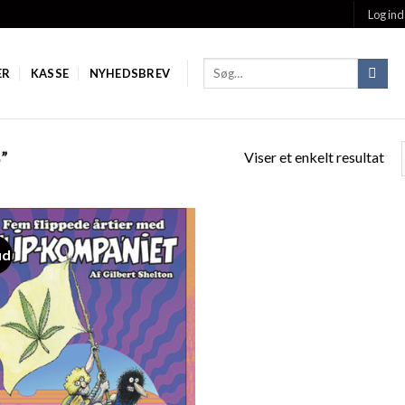
Log ind
ER
KASSE
NYHEDSBREV
Viser et enkelt resultat
”
ud
Add to
Wishlist