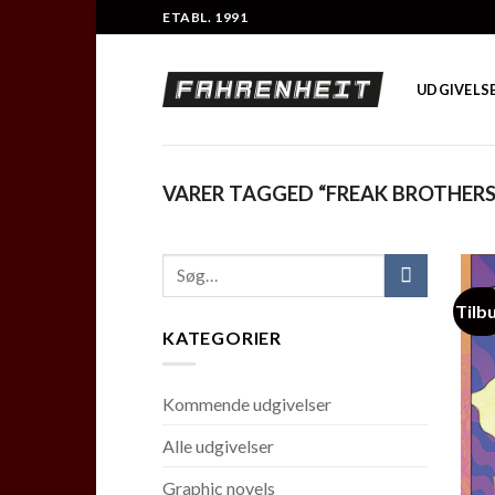
Skip
ETABL. 1991
to
content
UDGIVELS
VARER TAGGED “FREAK BROTHERS
Tilb
KATEGORIER
Kommende udgivelser
Alle udgivelser
Graphic novels