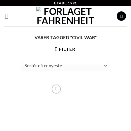
Skip
ETABL. 1991
to
content
VARER TAGGED “CIVIL WAR”
FILTER
Add to
Wishlist