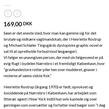
169,00
DKK
Søen er det eneste sted, hvor man kan gemme sig for det
brutale og nidkære vagtmandskab, der i Henriette Rostrup
og Michael Schiøler Tingsgårds dystopiske graphic novel er
sat til at opretholde forbud mod løsgængeri.
Vi følger en unavngiven person, der med sin følgesvend er på
evig flugt i bydelen Nørrebro i et fremtidigt København, hvor
”gravhundestore rotter piler hen over mudderet, gnaver i
resterne af søens sidste fisk.”
Henriette Rostrup (årgang 1970) er født, opvokset og
bosiddende på Nørrebro i København, har arbejdet som
litterær agent i New York indtil hun selv kastede sig over
gerningen som oversætter og forfatter med bøger som “I dag