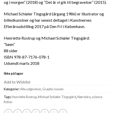
og i morgen” (2018) og ”Det år vi gik til begravelser” (2015).
Michael Schiøler Tingsgård (årgang 1986) er illustrator og
billedkunstner og har senest deltaget i Kunstnernes
Efterårsudstilling 2017 på Den Fri i København.
Henriette Rostrup og Michael Schiøler Tingsgård:
”Søen”
88 sider
ISBN 978-87-7176-078-1
Udsendt marts 2018
Ikke på lager
Add to Wishlist
Kategorier:
Alle udgivelser
,
Graphic novels
Tags:
Henriette Rostrup
,
Michael Schiøler Tingsgård
,
Nørrebro
,
science
fiction