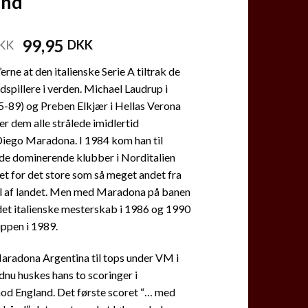
ånd
99,95
KK
DKK
erne at den italienske Serie A tiltrak de
spillere i verden. Michael Laudrup i
5-89) og Preben Elkjær i Hellas Verona
r dem alle strålede imidlertid
Diego Maradona. I 1984 kom han til
 de dominerende klubber i Norditalien
et for det store som så meget andet fra
el af landet. Men med Maradona på banen
det italienske mesterskab i 1986 og 1990
ppen i 1989.
Maradona Argentina til tops under VM i
nu huskes hans to scoringer i
mod England. Det første scoret “… med