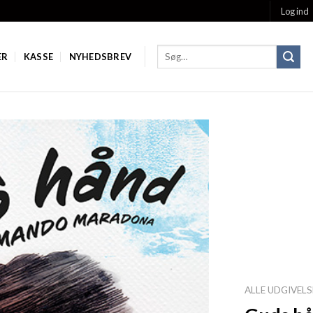
Log ind
ER
KASSE
NYHEDSBREV
Add to
Wishlist
ALLE UDGIVELS