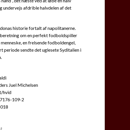
 hånd”, det næste ved at løbe en halv
 undervejs afdrible halvdelen af det
onas historie fortalt af napolitanerne.
beretning om en perfekt fodboldspiller
t menneske, en frelsende fodboldengel,
rt periode sendte det uglesete Syditalien i
.
aldi
ders Juel Michelsen
t/hvid
-7176-109-2
2018
st