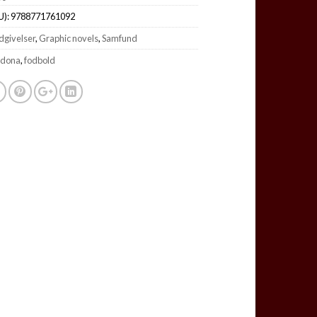
U):
9788771761092
udgivelser
,
Graphic novels
,
Samfund
adona
,
fodbold