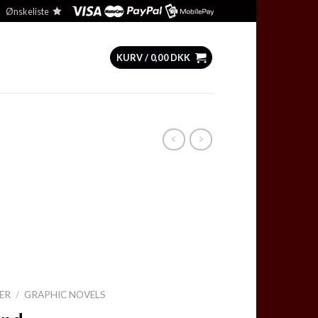
Ønskeliste
KURV /
0,00
DKK
ER
/
GRAPHIC NOVELS