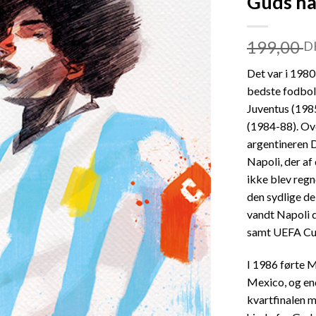
Guds h
199,00
D
Det var i 1980’
bedste fodbold
Juventus (198
(1984-88). Ove
argentineren 
Napoli, der af
ikke blev regn
den sydlige d
vandt Napoli 
samt UEFA Cu
I 1986 førte 
Mexico, og end
kvartfinalen 