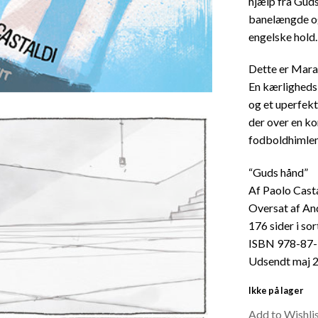
hjælp fra Guds
banelængde og
engelske hold.
Dette er Marad
En kærligheds
og et uperfek
der over en ko
fodboldhimlen
“Guds hånd”
Af Paolo Cast
Oversat af An
176 sider i sor
ISBN 978-87
Udsendt maj 
Ikke på lager
Add to Wishli