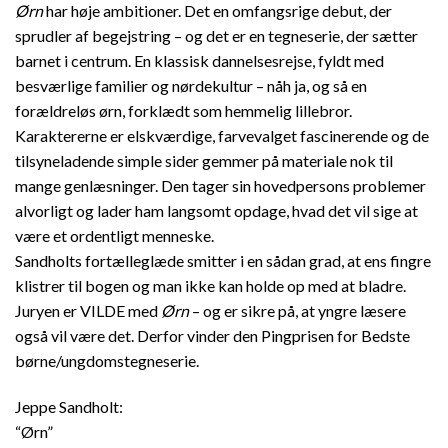
Ørn
har høje ambitioner. Det en omfangsrige debut, der
sprudler af begejstring – og det er en tegneserie, der sætter
barnet i centrum. En klassisk dannelsesrejse, fyldt med
besværlige familier og nørdekultur – nåh ja, og så en
forældreløs ørn, forklædt som hemmelig lillebror.
Karaktererne er elskværdige, farvevalget fascinerende og de
tilsyneladende simple sider gemmer på materiale nok til
mange genlæsninger. Den tager sin hovedpersons problemer
alvorligt og lader ham langsomt opdage, hvad det vil sige at
være et ordentligt menneske.
Sandholts fortælleglæde smitter i en sådan grad, at ens fingre
klistrer til bogen og man ikke kan holde op med at bladre.
Juryen er VILDE med
Ørn
– og er sikre på, at yngre læsere
også vil være det. Derfor vinder den Pingprisen for Bedste
børne/ungdomstegneserie.
Jeppe Sandholt:
“Ørn”