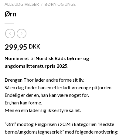
ALLE UDGIVELSER
/
BØRN OG UNGE
Ørn
299,95
DKK
Nomineret til Nordisk Råds børne- og
ungdomslitteraturpris 2025.
Drengen Thor lader andre forme sit liv.
Så en dag finder han en efterladt ørneunge på jorden.
Endelig er der en, han kan være noget for.
En, han kan forme.
Men en ørn lader sig ikke styre så let.
“Ørn” modtog Pingprisen i 2024 i kategorien “Bedste
børne/ungdomstegneseriek” med følgende motivering: