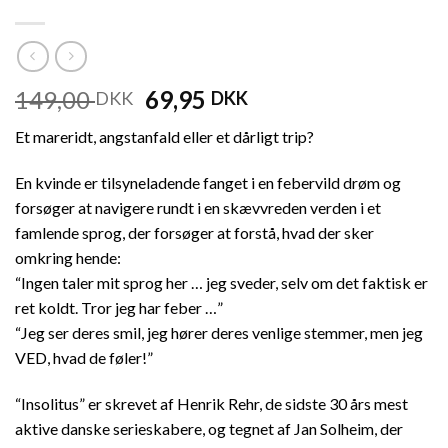
149,00
69,95
DKK
DKK
Et mareridt, angstanfald eller et dårligt trip?
En kvinde er tilsyneladende fanget i en febervild drøm og
forsøger at navigere rundt i en skævvreden verden i et
famlende sprog, der forsøger at forstå, hvad der sker
omkring hende:
“Ingen taler mit sprog her … jeg sveder, selv om det faktisk er
ret koldt. Tror jeg har feber …”
“Jeg ser deres smil, jeg hører deres venlige stemmer, men jeg
VED, hvad de føler!”
“Insolitus” er skrevet af Henrik Rehr, de sidste 30 års mest
aktive danske serieskabere, og tegnet af Jan Solheim, der