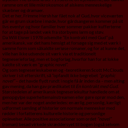
ramme om et lille mikrokosmos af alskens menneskelige
skæbner og dramaer.
Det er her, Frimme Hersh har fået nok af Gud, hvor viceværten
går en grum skæbne i møde, hvor gårdsangeren kommer på sit
livs eventyr og hvor familier hver sommer pakker kufferterne
for at tage på landet væk fra storbyens larm og støv.
Da Will Eisner i 1978 udsendte ”En kontrakt med Gud” på
amerikansk, var det hans hensigt at forsøge sig med et værk i
samme form som såkaldte seriøse romaner, og for at kunne det,
ville han ikke udsende sit værk via et traditionelt
tegneserieforlag, men et bogforlag, hvorfor han for at lokke
kaldte sit værk en ”graphic novel”.
Og som tegneserieskaberen og -teoretikeren Scott McClouds
skriver i sit efterskrift, så ”opfandt ikke begrebet
”graphic
novel”
– det havde flydt rundt i nogle få år inden da – men alting
gav mening, da han gav prædika­tet til
En kontrakt med Gud.
Størstedelen af amerikansk tegneseriekultur handlede om at
genopgylpe superheltemainstreamen eller gøre oprør mod den,
men her var der noget anderledes: en ærlig, personlig, kærligt
udformet samling af historier om normale mennesker med
rødder i forfatterens kulturelle historie og personlige
oplevelser. Alle positive associationer som ordet
”novel”
(roman) besad virkede skræddersyet til bogen (også selvom