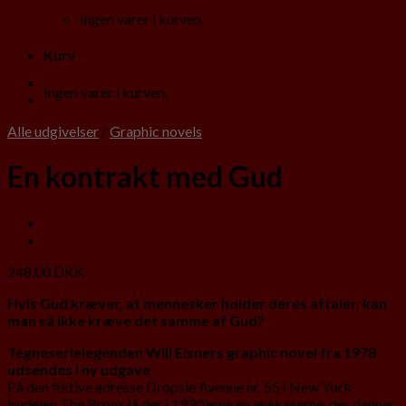
Ingen varer i kurven.
Kurv
Ingen varer i kurven.
Alle udgivelser
/
Graphic novels
En kontrakt med Gud
248,00
DKK
Hvis Gud kræver, at mennesker holder deres aftaler, kan
man så ikke kræve det samme af Gud?
Tegneserielegenden Will Eisners graphic novel fra 1978
udsendes i ny udgave
På den fiktive adresse Dropsie Avenue nr. 55 i New York-
bydelen The Bronx lå der i 1930’erne en lejekaserne, der danner