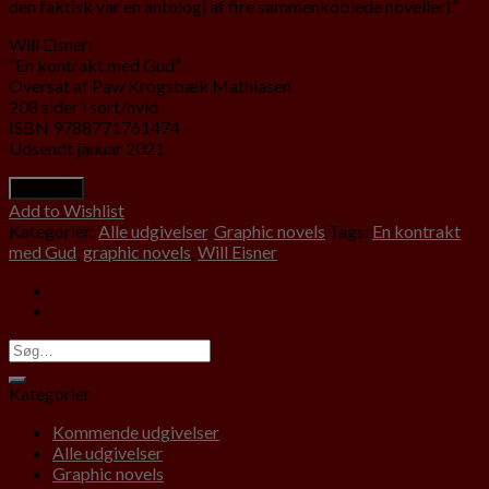
den faktisk var en antologi af fire sammenkoblede noveller).”
Will Eisner:
“En kontrakt med Gud”
Oversat af Paw Krogsbæk Mathiasen
208 sider i sort/hvid
ISBN 9788771761474
Udsendt januar 2021
Køb vare
Add to Wishlist
Kategorier:
Alle udgivelser
,
Graphic novels
Tags:
En kontrakt
med Gud
,
graphic novels
,
Will Eisner
Kategorier
Kommende udgivelser
Alle udgivelser
Graphic novels