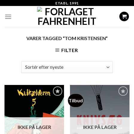
Skip
ETABL. 1991
to
content
VARER TAGGED “TOM KRISTENSEN”
FILTER
Tilbud
Add to
Add to
Wishlist
Wishlist
IKKE PÅ LAGER
IKKE PÅ LAGER