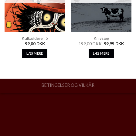
Kulkælderen 5
Knivsæg
99,00
DKK
199,00
DKK
99,95
DKK
LÆS MERE
LÆS MERE
BETINGELSER OG VILKÅR