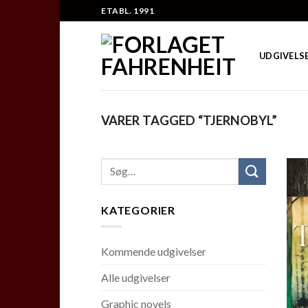
Skip
ETABL. 1991
to
content
UDGIVELS
VARER TAGGED “TJERNOBYL”
KATEGORIER
Kommende udgivelser
Alle udgivelser
Graphic novels