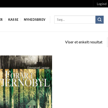
Log ind
ER
KASSE
NYHEDSBREV
Viser et enkelt resultat
Add to
Wishlist