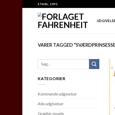
Skip
ETABL. 1991
to
content
UDGIVELS
VARER TAGGED “SVÆRDPRINSESS
KATEGORIER
Kommende udgivelser
Alle udgivelser
Graphic novels