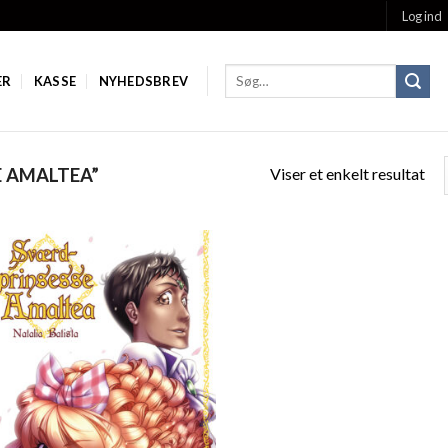
Log ind
ER
KASSE
NYHEDSBREV
Viser et enkelt resultat
E AMALTEA”
Add to
Wishlist