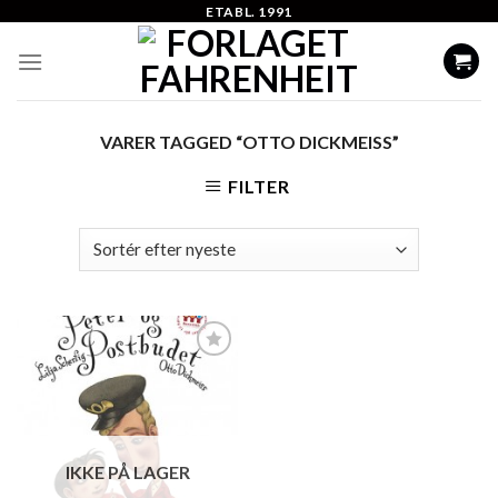
Skip
ETABL. 1991
to
content
VARER TAGGED “OTTO DICKMEISS”
FILTER
Add to
Wishlist
IKKE PÅ LAGER