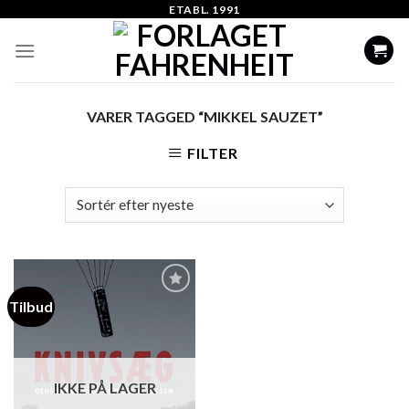
Skip
ETABL. 1991
to
content
VARER TAGGED “MIKKEL SAUZET”
FILTER
Tilbud
Add to
Wishlist
IKKE PÅ LAGER