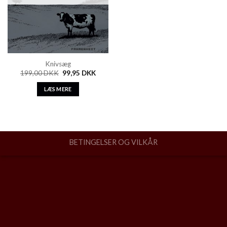
Knivsæg
199,00
DKK
99,95
DKK
LÆS MERE
BETINGELSER OG VILKÅR