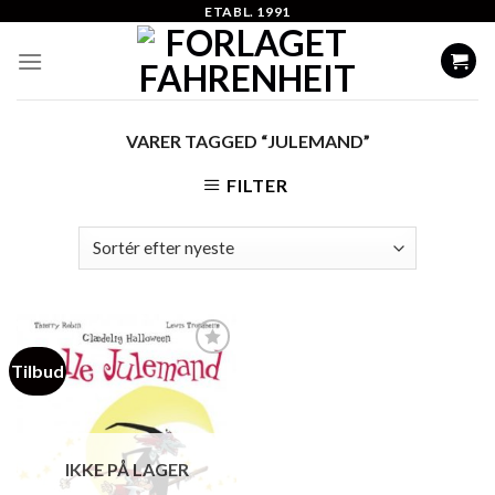
Skip
ETABL. 1991
to
content
VARER TAGGED “JULEMAND”
FILTER
Tilbud
Add to
Wishlist
IKKE PÅ LAGER