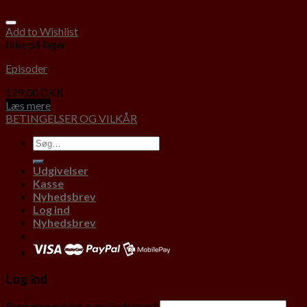
Add to Wishlist
Ikke på lager
Episoder
129,00
DKK
Læs mere
BETINGELSER OG VILKÅR
Udgivelser
Kasse
Nyhedsbrev
Log ind
Nyhedsbrev
Log ind
Brugernavn eller e-mailadresse
*