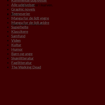
Kommende udgivelser
Alle udgivelser
Ingen varer i kurven.
Graphic novels
Tegneserier
Kurv
Manga for de lidt yngre
Manga for de lidt ældre
Ingen varer i kurven.
Superhelte
Klassikere
Samfund
Viden
Kultur
Humor
Børn og unge
Skønlitteratur
Faglitteratur
The Walking Dead