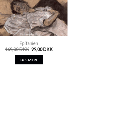
Epifanien
169,00
DKK
99,00
DKK
LÆS MERE