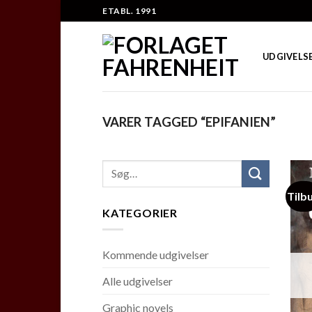
Skip
ETABL. 1991
to
content
UDGIVELS
VARER TAGGED “EPIFANIEN”
Tilb
KATEGORIER
Kommende udgivelser
Alle udgivelser
Graphic novels