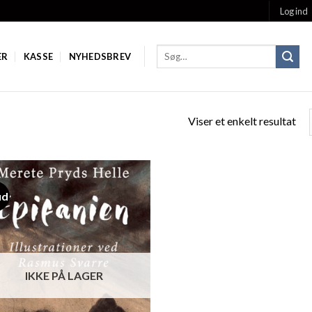
Log ind
ER
KASSE
NYHEDSBREV
Viser et enkelt resultat
ud
Add to
Wishlist
IKKE PÅ LAGER