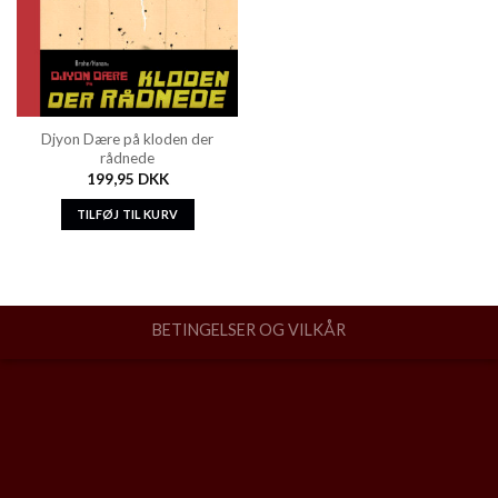
Djyon Dære på kloden der
rådnede
199,95
DKK
TILFØJ TIL KURV
BETINGELSER OG VILKÅR