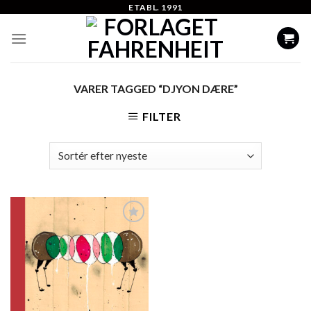
Skip
ETABL. 1991
to
content
VARER TAGGED “DJYON DÆRE”
FILTER
Add to
Wishlist