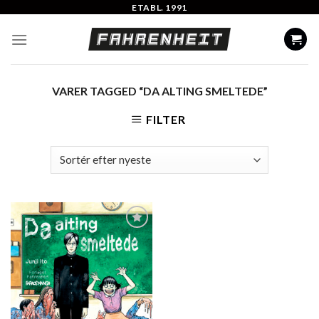
Skip
ETABL. 1991
to
content
VARER TAGGED “DA ALTING SMELTEDE”
FILTER
Add to
Wishlist