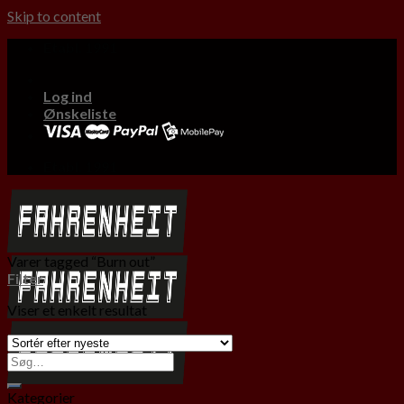
Skip to content
Etabl. 1991
Log ind
Ønskeliste
Etabl. 1991
Varer tagged “Burn out”
Filter
Viser et enkelt resultat
Kategorier