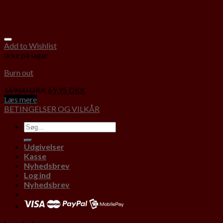
Add to Wishlist
Ikke på lager
Burn out
169,00
DKK
69,95
DKK
Læs mere
BETINGELSER OG VILKÅR
Udgivelser
Kasse
Nyhedsbrev
Log ind
Nyhedsbrev