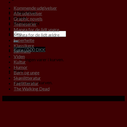
Kommende udgivelser
Udgivelser
Alle udgivelser
Kasse
Graphic novels
Nyhedsbrev
Tegneserier
Manga for de lidt yngre
Manga for de lidt ældre
Superhelte
Klassikere
Kurv /
0,00
DKK
Samfund
Viden
Ingen varer i kurven.
Kultur
Humor
Kurv
Børn og unge
Skønlitteratur
Ingen varer i kurven.
Faglitteratur
The Walking Dead
Tilbud